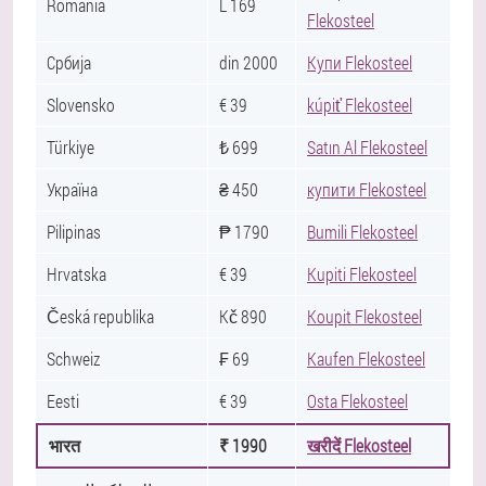
România
L 169
Flekosteel
Србија
din 2000
Купи Flekosteel
Slovensko
€ 39
kúpiť Flekosteel
Türkiye
₺ 699
Satın Al Flekosteel
Україна
₴ 450
купити Flekosteel
Pilipinas
₱ 1790
Bumili Flekosteel
Hrvatska
€ 39
Kupiti Flekosteel
Česká republika
Kč 890
Koupit Flekosteel
Schweiz
₣ 69
Kaufen Flekosteel
Eesti
€ 39
Osta Flekosteel
भारत
₹ 1990
खरीदें Flekosteel