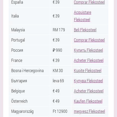
España
€ 39
Comprar Flekosteel
Acquistare
Italia
€ 39
Flekosteel
Malaysia
RM 179
Beli Flekosteel
Portugal
€ 39
Comprar Flekosteel
Россия
₽ 990
Купить Flekosteel
France
€ 39
Acheter Flekosteel
Bosna i Hercegovina
KM 30
Kupite Flekosteel
България
leva 69
Купува Flekosteel
Belgique
€ 49
Acheter Flekosteel
Österreich
€ 49
Kaufen Flekosteel
Magyarország
Ft 12900
megvesz Flekosteel