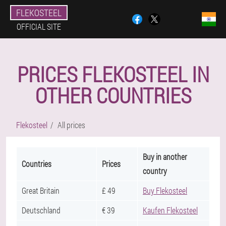
FLEKOSTEEL
OFFICIAL SITE
PRICES FLEKOSTEEL IN
OTHER COUNTRIES
Flekosteel
All prices
Buy in another
Countries
Prices
country
Great Britain
£ 49
Buy Flekosteel
Deutschland
€ 39
Kaufen Flekosteel