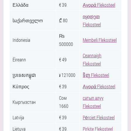
Ελλάδα
€ 39
Αγορά Flekosteel
იყიდეთ
საქართველო
₾ 80
Flekosteel
₨
Indonesia
Membeli Flekosteel
500000
Ceannaigh
Éireann
€ 49
Flekosteel
ប្រទេសកម្ពុជា
៛ 121000
ទិញ Flekosteel
Κύπρος
€ 39
Αγορά Flekosteel
Сом
сатып алуу
Кыргызстан
1660
Flekosteel
Latvija
€ 39
Pērciet Flekosteel
Lietuva
€ 39
Pirkite Flekosteel