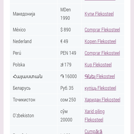
MDen
Македонија
Купи Flekosteel
1990
México
$ 890
Comprar Flekosteel
Nederland
€ 49
Kopen Flekosteel
Perú
PEN 149
Comprar Flekosteel
Polska
zł 179
Kup Flekosteel
Հայաստան
֏ 16000
Գնել Flekosteel
Беларусь
Руб. 35
купіць Flekosteel
Точикистон
сом 250
Харидан Flekosteel
сўм
Xarid qiling
O'zbekiston
20000
Flekosteel
Cumpără